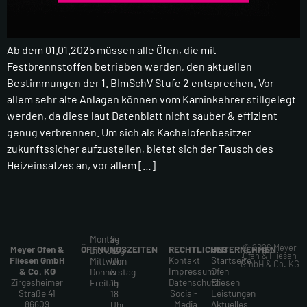
Ab dem 01.01.2025 müssen alle Öfen, die mit
Festbrennstoffen betrieben werden, den aktuellen
Bestimmungen der 1. BImSchV Stufe 2 entsprechen. Vor
allem sehr alte Anlagen können vom Kaminkehrer stillgelegt
werden, da diese laut Datenblatt nicht sauber & effizient
genug verbrennen. Um sich als Kachelofenbesitzer
zukunftssicher aufzustellen, bietet sich der Tausch des
Heizeinsatzes an, vor allem […]
Montag
9–
© 2026 Meyer
Meyer Ofen &
ÖFFNUNGSZEITEN
RECHTLICHES
UNTERNEHMEN
Dienstag
12
Ofen & Fliesen
Fliesen GmbH
Kontakt
Startseite
Mittwoch
Uhr
GmbH & Co. KG
& Co. KG
Impressum
Ofen
Donnerstag
&
Zirgesheimer
Datenschutz
Fliesen
Freitag
15–
Straße 41
Social-
Leistungen
18
86609
Media
Aktuelles
Uhr