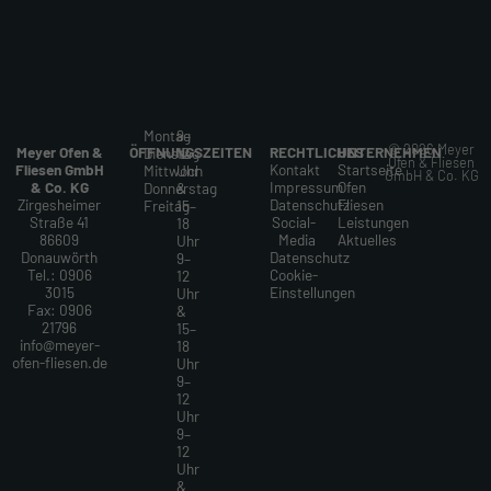
Montag
9–
© 2026 Meyer
Meyer Ofen &
ÖFFNUNGSZEITEN
RECHTLICHES
UNTERNEHMEN
Dienstag
12
Ofen & Fliesen
Fliesen GmbH
Kontakt
Startseite
Mittwoch
Uhr
GmbH & Co. KG
& Co. KG
Impressum
Ofen
Donnerstag
&
Zirgesheimer
Datenschutz
Fliesen
Freitag
15–
Straße 41
Social-
Leistungen
18
86609
Media
Aktuelles
Uhr
Donauwörth
Datenschutz
9–
Tel.: 0906
Cookie-
12
3015
Einstellungen
Uhr
Fax: 0906
&
21796
15–
info
@
meyer-
18
ofen-fliesen.de
Uhr
9–
12
Uhr
9–
12
Uhr
&